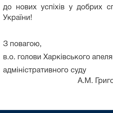
до нових успіхів у добрих с
України!
З повагою,
в.о. голови Харківського апел
адміністрати
А.М. Григор