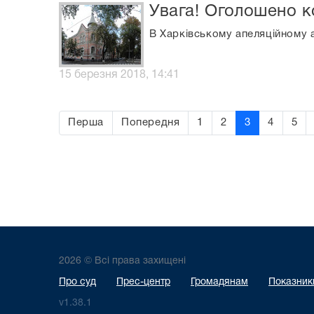
Увага! Оголошено к
В Харківському апеляційному 
15 березня 2018, 14:41
Перша
Попередня
1
2
3
4
5
2026 © Всі права захищені
Про суд
Прес-центр
Громадянам
Показники
v1.38.1