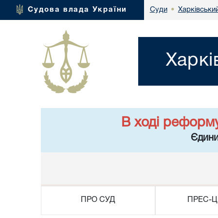
Харківський
Судова влада України
Суди
•
Харкі
В ході реформ
Єдини
ПРО СУД
ПРЕС-Ц