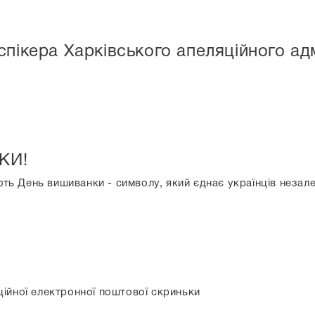
спікера Харківського апеляційного ад
КИ!
ють День вишиванки - символу, який єднає українців незале
ійної електронної поштової скриньки